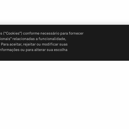
s (“Cookies”) conforme necessário para fornecer
ionais” relacionadas a funcionalidade,
ara aceitar, rejeitar ou modificar suas
informações ou para alterar sua escolha
Siga-nos