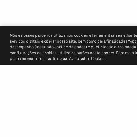
Nós e nossos parceiros utilizamos cookies e ferramentas semelhante
serviços digitais e operar nosso site, bem como para finalidades “opc
desempenho (incluindo análise de dados) e publicidade direcionada. P
configurações de cookies, utilize os botões neste banner. Para mais 
posteriormente, consulte nosso Aviso sobre Cookies.