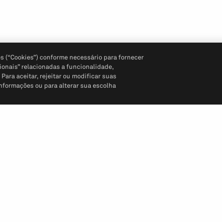
s (“Cookies”) conforme necessário para fornecer
ionais” relacionadas a funcionalidade,
ara aceitar, rejeitar ou modificar suas
informações ou para alterar sua escolha
Siga-nos