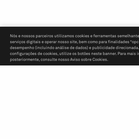
Nós e nossos parceiros utilizamos cookies e ferramentas semelhante
serviços digitais e operar nosso site, bem como para finalidades “opc
desempenho (incluindo análise de dados) e publicidade direcionada. P
configurações de cookies, utilize os botões neste banner. Para mais 
posteriormente, consulte nosso Aviso sobre Cookies.