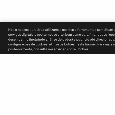
Nós e nossos parceiros utilizamos cookies e ferramentas semelhante
serviços digitais e operar nosso site, bem como para finalidades “opc
desempenho (incluindo análise de dados) e publicidade direcionada. P
configurações de cookies, utilize os botões neste banner. Para mais 
posteriormente, consulte nosso Aviso sobre Cookies.