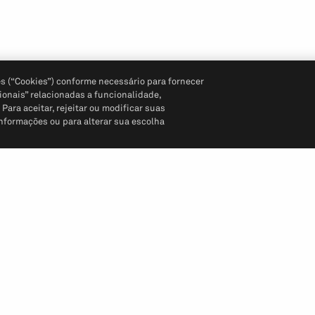
s (“Cookies”) conforme necessário para fornecer
ionais” relacionadas a funcionalidade,
ara aceitar, rejeitar ou modificar suas
informações ou para alterar sua escolha
Siga-nos