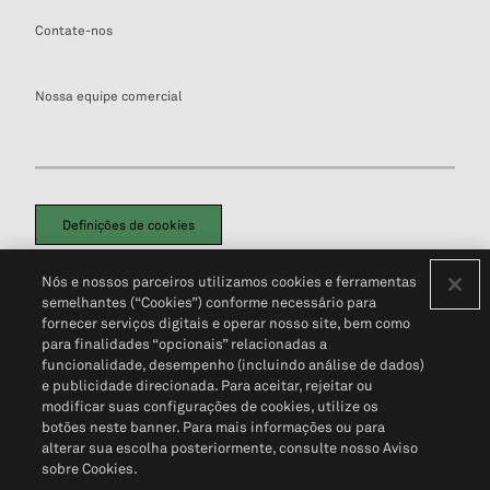
Contate-nos
Nossa equipe comercial
Definições de cookies
Disclaimers Legais
Termos de Uso
Aviso de Cookies
Nós e nossos parceiros utilizamos cookies e ferramentas
Política de Privacidade
Portal de privacidade do cliente (em inglês)
semelhantes (“Cookies”) conforme necessário para
Não Venda Minhas Informações Pessoais
© 2026 S&P Global
fornecer serviços digitais e operar nosso site, bem como
para finalidades “opcionais” relacionadas a
funcionalidade, desempenho (incluindo análise de dados)
e publicidade direcionada. Para aceitar, rejeitar ou
modificar suas configurações de cookies, utilize os
botões neste banner. Para mais informações ou para
alterar sua escolha posteriormente, consulte nosso Aviso
sobre Cookies.