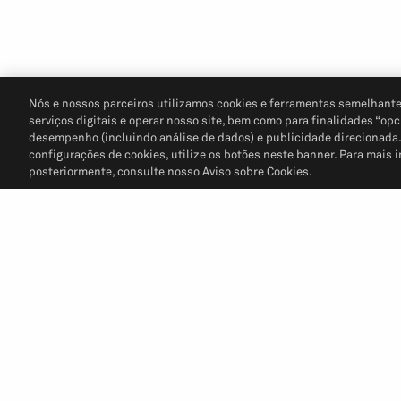
Nós e nossos parceiros utilizamos cookies e ferramentas semelhante
serviços digitais e operar nosso site, bem como para finalidades “opc
desempenho (incluindo análise de dados) e publicidade direcionada. P
configurações de cookies, utilize os botões neste banner. Para mais 
posteriormente, consulte nosso Aviso sobre Cookies.