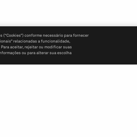
s (“Cookies”) conforme necessário para fornecer
ionais” relacionadas a funcionalidade,
ara aceitar, rejeitar ou modificar suas
informações ou para alterar sua escolha
Siga-nos