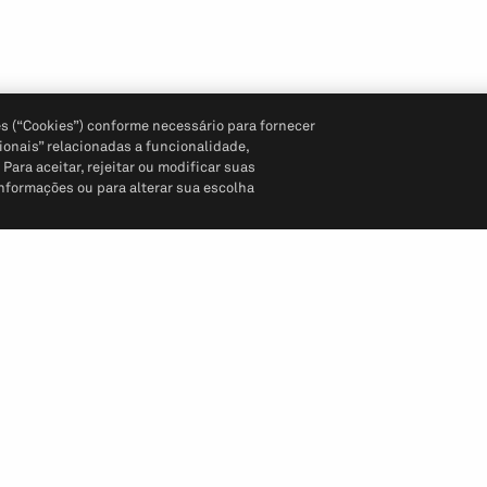
s (“Cookies”) conforme necessário para fornecer
ionais” relacionadas a funcionalidade,
ara aceitar, rejeitar ou modificar suas
informações ou para alterar sua escolha
Siga-nos