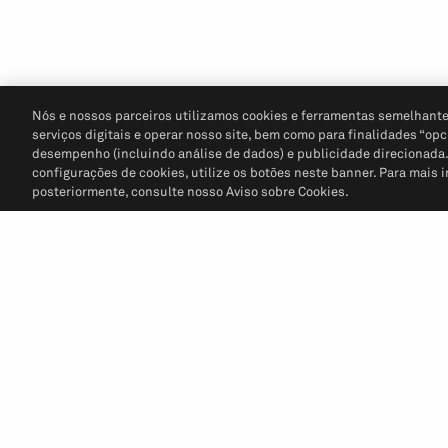
Nós e nossos parceiros utilizamos cookies e ferramentas semelhante
serviços digitais e operar nosso site, bem como para finalidades “opc
desempenho (incluindo análise de dados) e publicidade direcionada. P
configurações de cookies, utilize os botões neste banner. Para mais 
posteriormente, consulte nosso Aviso sobre Cookies.