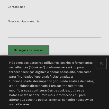
Contate-nos
Nossa equipe comercial
Definições de cookies
Disclaimers Legais
Termos de Uso
Aviso de Cookies
Nós e nossos parceiros utilizamos cookies e ferramentas
Política de Privacidade
Portal de privacidade do cliente (em inglês)
semelhantes (“Cookies”) conforme necessário para
Não Venda Minhas Informações Pessoais
© 2026 S&P Global
fornecer serviços digitais e operar nosso site, bem como
para finalidades “opcionais” relacionadas a
funcionalidade, desempenho (incluindo análise de dados)
e publicidade direcionada. Para aceitar, rejeitar ou
modificar suas configurações de cookies, utilize os
botões neste banner. Para mais informações ou para
alterar sua escolha posteriormente, consulte nosso Aviso
sobre Cookies.