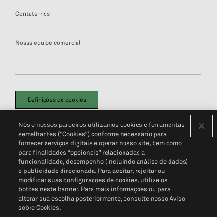
Contate-nos
Nossa equipe comercial
Definições de cookies
Disclaimers Legais
Termos de Uso
Aviso de Cookies
Nós e nossos parceiros utilizamos cookies e ferramentas
Política de Privacidade
Portal de privacidade do cliente (em inglês)
semelhantes (“Cookies”) conforme necessário para
Não Venda Minhas Informações Pessoais
© 2026 S&P Global
fornecer serviços digitais e operar nosso site, bem como
para finalidades “opcionais” relacionadas a
funcionalidade, desempenho (incluindo análise de dados)
e publicidade direcionada. Para aceitar, rejeitar ou
modificar suas configurações de cookies, utilize os
botões neste banner. Para mais informações ou para
alterar sua escolha posteriormente, consulte nosso Aviso
sobre Cookies.