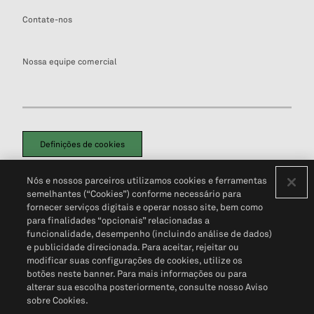
Contate-nos
Nossa equipe comercial
Definições de cookies
Disclaimers Legais
Termos de Uso
Aviso de Cookies
Nós e nossos parceiros utilizamos cookies e ferramentas
Política de Privacidade
Portal de privacidade do cliente (em inglês)
semelhantes (“Cookies”) conforme necessário para
Não Venda Minhas Informações Pessoais
© 2026 S&P Global
fornecer serviços digitais e operar nosso site, bem como
para finalidades “opcionais” relacionadas a
funcionalidade, desempenho (incluindo análise de dados)
e publicidade direcionada. Para aceitar, rejeitar ou
modificar suas configurações de cookies, utilize os
botões neste banner. Para mais informações ou para
alterar sua escolha posteriormente, consulte nosso Aviso
sobre Cookies.