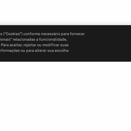
s (“Cookies”) conforme necessário para fornecer
ionais” relacionadas a funcionalidade,
ara aceitar, rejeitar ou modificar suas
informações ou para alterar sua escolha
Siga-nos