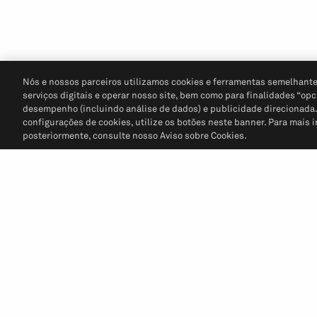
Nós e nossos parceiros utilizamos cookies e ferramentas semelhante
serviços digitais e operar nosso site, bem como para finalidades “opc
desempenho (incluindo análise de dados) e publicidade direcionada. P
configurações de cookies, utilize os botões neste banner. Para mais 
posteriormente, consulte nosso Aviso sobre Cookies.