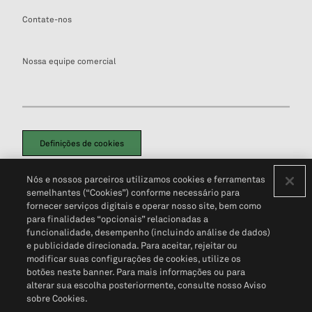
Contate-nos
Nossa equipe comercial
Definições de cookies
Disclaimers Legais
Termos de Uso
Aviso de Cookies
Nós e nossos parceiros utilizamos cookies e ferramentas
Política de Privacidade
Portal de privacidade do cliente (em inglês)
semelhantes (“Cookies”) conforme necessário para
Não Venda Minhas Informações Pessoais
© 2026 S&P Global
fornecer serviços digitais e operar nosso site, bem como
para finalidades “opcionais” relacionadas a
funcionalidade, desempenho (incluindo análise de dados)
e publicidade direcionada. Para aceitar, rejeitar ou
modificar suas configurações de cookies, utilize os
botões neste banner. Para mais informações ou para
alterar sua escolha posteriormente, consulte nosso Aviso
sobre Cookies.