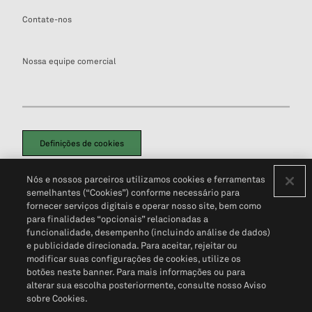
Contate-nos
Nossa equipe comercial
Definições de cookies
Disclaimers Legais
Termos de Uso
Aviso de Cookies
Nós e nossos parceiros utilizamos cookies e ferramentas
Política de Privacidade
Portal de privacidade do cliente (em inglês)
semelhantes (“Cookies”) conforme necessário para
Não Venda Minhas Informações Pessoais
© 2026 S&P Global
fornecer serviços digitais e operar nosso site, bem como
para finalidades “opcionais” relacionadas a
funcionalidade, desempenho (incluindo análise de dados)
e publicidade direcionada. Para aceitar, rejeitar ou
modificar suas configurações de cookies, utilize os
botões neste banner. Para mais informações ou para
alterar sua escolha posteriormente, consulte nosso Aviso
sobre Cookies.