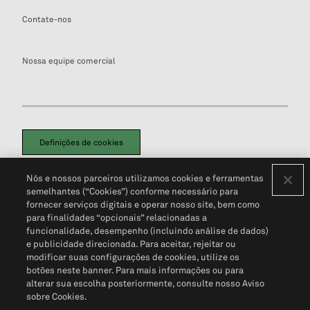
Contate-nos
Nossa equipe comercial
Definições de cookies
Disclaimers Legais
Termos de Uso
Aviso de Cookies
Nós e nossos parceiros utilizamos cookies e ferramentas
Política de Privacidade
Portal de privacidade do cliente (em inglês)
semelhantes (“Cookies”) conforme necessário para
Não Venda Minhas Informações Pessoais
© 2026 S&P Global
fornecer serviços digitais e operar nosso site, bem como
para finalidades “opcionais” relacionadas a
funcionalidade, desempenho (incluindo análise de dados)
e publicidade direcionada. Para aceitar, rejeitar ou
modificar suas configurações de cookies, utilize os
botões neste banner. Para mais informações ou para
alterar sua escolha posteriormente, consulte nosso Aviso
sobre Cookies.