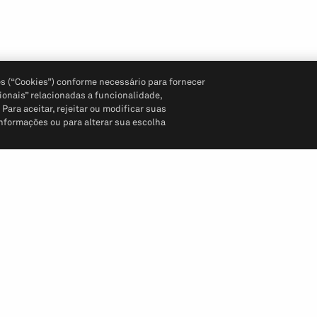
s (“Cookies”) conforme necessário para fornecer
ionais” relacionadas a funcionalidade,
ara aceitar, rejeitar ou modificar suas
informações ou para alterar sua escolha
Siga-nos