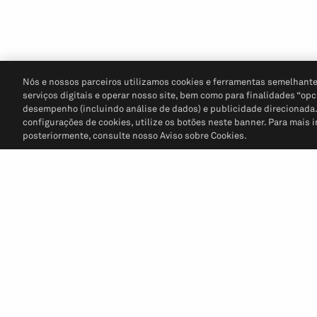
Nós e nossos parceiros utilizamos cookies e ferramentas semelhante
serviços digitais e operar nosso site, bem como para finalidades “opc
desempenho (incluindo análise de dados) e publicidade direcionada. P
configurações de cookies, utilize os botões neste banner. Para mais 
posteriormente, consulte nosso Aviso sobre Cookies.