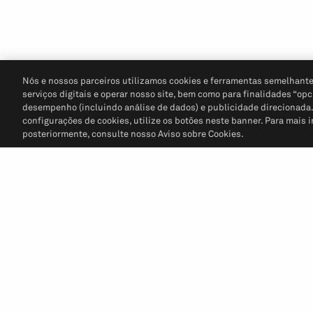
Nós e nossos parceiros utilizamos cookies e ferramentas semelhante
serviços digitais e operar nosso site, bem como para finalidades “opc
desempenho (incluindo análise de dados) e publicidade direcionada. P
configurações de cookies, utilize os botões neste banner. Para mais 
posteriormente, consulte nosso Aviso sobre Cookies.