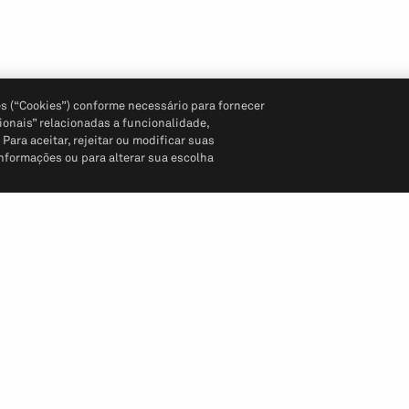
s (“Cookies”) conforme necessário para fornecer
ionais” relacionadas a funcionalidade,
ara aceitar, rejeitar ou modificar suas
informações ou para alterar sua escolha
Siga-nos