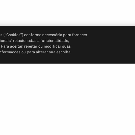
s (“Cookies”) conforme necessário para fornecer
ionais” relacionadas a funcionalidade,
ara aceitar, rejeitar ou modificar suas
informações ou para alterar sua escolha
Siga-nos