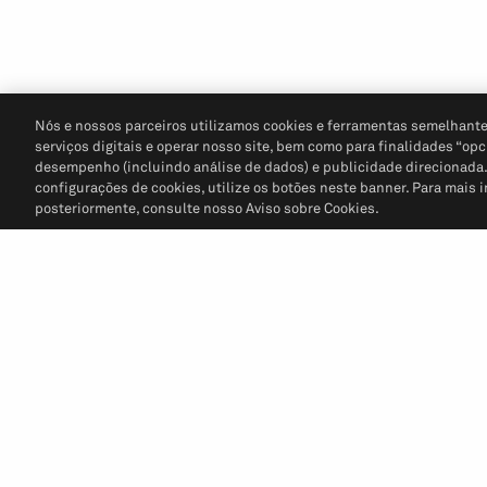
Nós e nossos parceiros utilizamos cookies e ferramentas semelhante
serviços digitais e operar nosso site, bem como para finalidades “opc
desempenho (incluindo análise de dados) e publicidade direcionada. P
configurações de cookies, utilize os botões neste banner. Para mais 
posteriormente, consulte nosso Aviso sobre Cookies.