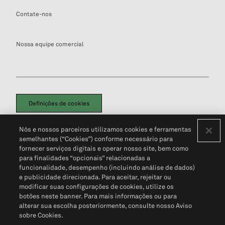
Contate-nos
Nossa equipe comercial
Definições de cookies
Disclaimers Legais
Termos de Uso
Aviso de Cookies
Nós e nossos parceiros utilizamos cookies e ferramentas
Política de Privacidade
Portal de privacidade do cliente (em inglês)
semelhantes (“Cookies”) conforme necessário para
Não Venda Minhas Informações Pessoais
© 2026 S&P Global
fornecer serviços digitais e operar nosso site, bem como
para finalidades “opcionais” relacionadas a
funcionalidade, desempenho (incluindo análise de dados)
e publicidade direcionada. Para aceitar, rejeitar ou
modificar suas configurações de cookies, utilize os
botões neste banner. Para mais informações ou para
alterar sua escolha posteriormente, consulte nosso Aviso
sobre Cookies.