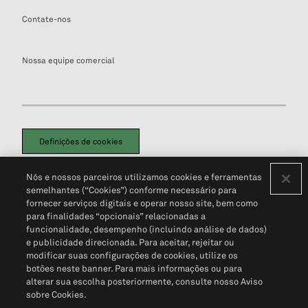
Contate-nos
Nossa equipe comercial
Definições de cookies
Disclaimers Legais
Termos de Uso
Aviso de Cookies
Nós e nossos parceiros utilizamos cookies e ferramentas
Política de Privacidade
Portal de privacidade do cliente (em inglês)
semelhantes (“Cookies”) conforme necessário para
Não Venda Minhas Informações Pessoais
© 2026 S&P Global
fornecer serviços digitais e operar nosso site, bem como
para finalidades “opcionais” relacionadas a
funcionalidade, desempenho (incluindo análise de dados)
e publicidade direcionada. Para aceitar, rejeitar ou
modificar suas configurações de cookies, utilize os
botões neste banner. Para mais informações ou para
alterar sua escolha posteriormente, consulte nosso Aviso
sobre Cookies.