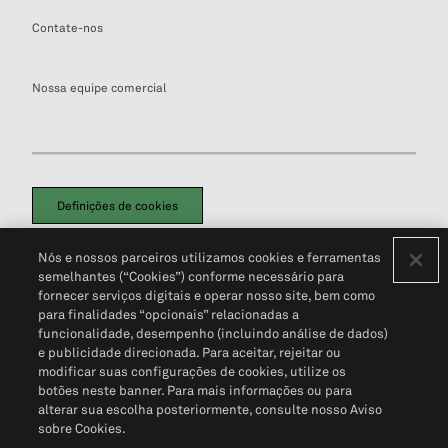
Contate-nos
Nossa equipe comercial
Definições de cookies
Disclaimers Legais
Termos de Uso
Aviso de Cookies
Nós e nossos parceiros utilizamos cookies e ferramentas
Política de Privacidade
Portal de privacidade do cliente (em inglês)
semelhantes (“Cookies”) conforme necessário para
Não Venda Minhas Informações Pessoais
© 2026 S&P Global
fornecer serviços digitais e operar nosso site, bem como
para finalidades “opcionais” relacionadas a
funcionalidade, desempenho (incluindo análise de dados)
e publicidade direcionada. Para aceitar, rejeitar ou
modificar suas configurações de cookies, utilize os
botões neste banner. Para mais informações ou para
alterar sua escolha posteriormente, consulte nosso Aviso
sobre Cookies.