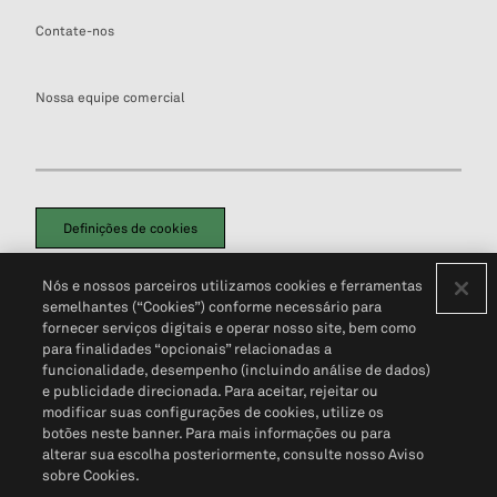
Contate-nos
Nossa equipe comercial
Definições de cookies
Disclaimers Legais
Termos de Uso
Aviso de Cookies
Nós e nossos parceiros utilizamos cookies e ferramentas
Política de Privacidade
Portal de privacidade do cliente (em inglês)
semelhantes (“Cookies”) conforme necessário para
Não Venda Minhas Informações Pessoais
© 2026 S&P Global
fornecer serviços digitais e operar nosso site, bem como
para finalidades “opcionais” relacionadas a
funcionalidade, desempenho (incluindo análise de dados)
e publicidade direcionada. Para aceitar, rejeitar ou
modificar suas configurações de cookies, utilize os
botões neste banner. Para mais informações ou para
alterar sua escolha posteriormente, consulte nosso Aviso
sobre Cookies.