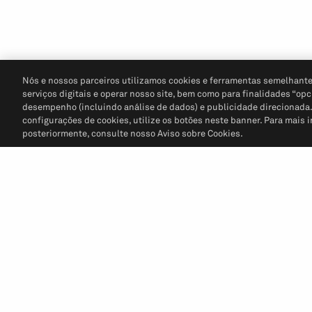
Nós e nossos parceiros utilizamos cookies e ferramentas semelhante
serviços digitais e operar nosso site, bem como para finalidades “opc
desempenho (incluindo análise de dados) e publicidade direcionada. P
configurações de cookies, utilize os botões neste banner. Para mais 
posteriormente, consulte nosso Aviso sobre Cookies.