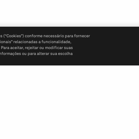
s (“Cookies”) conforme necessário para fornecer
ionais” relacionadas a funcionalidade,
ara aceitar, rejeitar ou modificar suas
informações ou para alterar sua escolha
Siga-nos