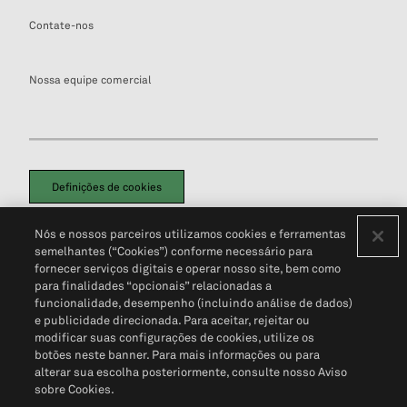
Contate-nos
Nossa equipe comercial
Definições de cookies
Disclaimers Legais
Termos de Uso
Aviso de Cookies
Nós e nossos parceiros utilizamos cookies e ferramentas
Política de Privacidade
Portal de privacidade do cliente (em inglês)
semelhantes (“Cookies”) conforme necessário para
Não Venda Minhas Informações Pessoais
© 2026 S&P Global
fornecer serviços digitais e operar nosso site, bem como
para finalidades “opcionais” relacionadas a
funcionalidade, desempenho (incluindo análise de dados)
e publicidade direcionada. Para aceitar, rejeitar ou
modificar suas configurações de cookies, utilize os
botões neste banner. Para mais informações ou para
alterar sua escolha posteriormente, consulte nosso Aviso
sobre Cookies.