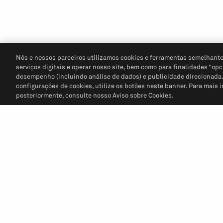
Nós e nossos parceiros utilizamos cookies e ferramentas semelhante
serviços digitais e operar nosso site, bem como para finalidades “opc
desempenho (incluindo análise de dados) e publicidade direcionada. P
configurações de cookies, utilize os botões neste banner. Para mais 
posteriormente, consulte nosso Aviso sobre Cookies.