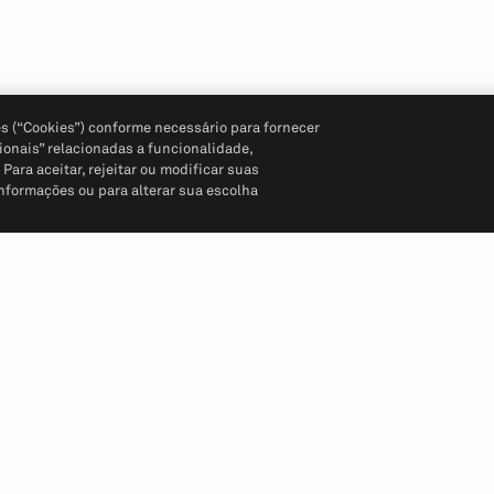
s (“Cookies”) conforme necessário para fornecer
ionais” relacionadas a funcionalidade,
ara aceitar, rejeitar ou modificar suas
informações ou para alterar sua escolha
Siga-nos