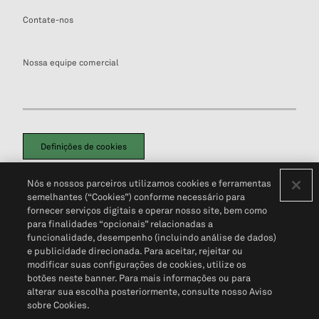
Contate-nos
Nossa equipe comercial
Definições de cookies
Disclaimers Legais
Termos de Uso
Aviso de Cookies
Nós e nossos parceiros utilizamos cookies e ferramentas
Política de Privacidade
Portal de privacidade do cliente (em inglês)
semelhantes (“Cookies”) conforme necessário para
Não Venda Minhas Informações Pessoais
© 2026 S&P Global
fornecer serviços digitais e operar nosso site, bem como
para finalidades “opcionais” relacionadas a
funcionalidade, desempenho (incluindo análise de dados)
e publicidade direcionada. Para aceitar, rejeitar ou
modificar suas configurações de cookies, utilize os
botões neste banner. Para mais informações ou para
alterar sua escolha posteriormente, consulte nosso Aviso
sobre Cookies.