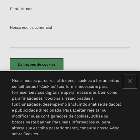
Contate-nos
Nossa equipe comercial
Definições de cookies
Disclaimers Legais
Termos de Uso
Aviso de Cookies
Nós e nossos parceiros utilizamos cookies e ferramentas
Política de Privacidade
Portal de privacidade do cliente (em inglês)
semelhantes (“Cookies”) conforme necessário para
Não Venda Minhas Informações Pessoais
© 2026 S&P Global
fornecer serviços digitais e operar nosso site, bem como
para finalidades “opcionais” relacionadas a
funcionalidade, desempenho (incluindo análise de dados)
e publicidade direcionada. Para aceitar, rejeitar ou
modificar suas configurações de cookies, utilize os
botões neste banner. Para mais informações ou para
alterar sua escolha posteriormente, consulte nosso Aviso
sobre Cookies.