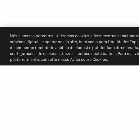
Nós e nossos parceiros utilizamos cookies e ferramentas semelhante
serviços digitais e operar nosso site, bem como para finalidades “opc
desempenho (incluindo análise de dados) e publicidade direcionada. P
configurações de cookies, utilize os botões neste banner. Para mais 
posteriormente, consulte nosso Aviso sobre Cookies.