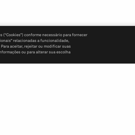
s (“Cookies”) conforme necessário para fornecer
ionais” relacionadas a funcionalidade,
ara aceitar, rejeitar ou modificar suas
informações ou para alterar sua escolha
Siga-nos