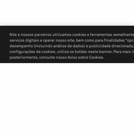
Nós e nossos parceiros utilizamos cookies e ferramentas semelhante
serviços digitais e operar nosso site, bem como para finalidades “opc
desempenho (incluindo análise de dados) e publicidade direcionada. P
configurações de cookies, utilize os botões neste banner. Para mais 
posteriormente, consulte nosso Aviso sobre Cookies.