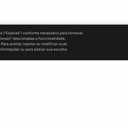
s (“Cookies”) conforme necessário para fornecer
ionais” relacionadas a funcionalidade,
ara aceitar, rejeitar ou modificar suas
informações ou para alterar sua escolha
Siga-nos