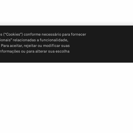
s (“Cookies”) conforme necessário para fornecer
ionais” relacionadas a funcionalidade,
ara aceitar, rejeitar ou modificar suas
informações ou para alterar sua escolha
Siga-nos