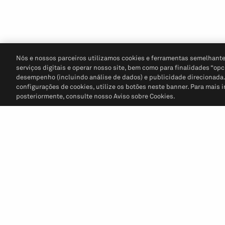
Nós e nossos parceiros utilizamos cookies e ferramentas semelhante
serviços digitais e operar nosso site, bem como para finalidades “opc
desempenho (incluindo análise de dados) e publicidade direcionada. P
configurações de cookies, utilize os botões neste banner. Para mais 
posteriormente, consulte nosso Aviso sobre Cookies.