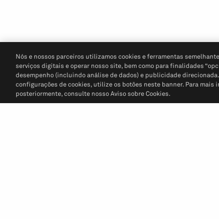
Nós e nossos parceiros utilizamos cookies e ferramentas semelhante
serviços digitais e operar nosso site, bem como para finalidades “opc
desempenho (incluindo análise de dados) e publicidade direcionada. P
configurações de cookies, utilize os botões neste banner. Para mais 
posteriormente, consulte nosso Aviso sobre Cookies.