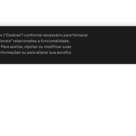
s (“Cookies”) conforme necessário para fornecer
ionais” relacionadas a funcionalidade,
ara aceitar, rejeitar ou modificar suas
informações ou para alterar sua escolha
Siga-nos