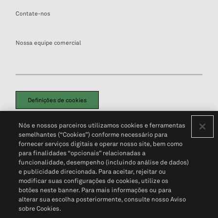
Contate-nos
Nossa equipe comercial
Definições de cookies
Disclaimers Legais
Termos de Uso
Aviso de Cookies
Nós e nossos parceiros utilizamos cookies e ferramentas
Política de Privacidade
Portal de privacidade do cliente (em inglês)
semelhantes (“Cookies”) conforme necessário para
Não Venda Minhas Informações Pessoais
© 2026 S&P Global
fornecer serviços digitais e operar nosso site, bem como
para finalidades “opcionais” relacionadas a
funcionalidade, desempenho (incluindo análise de dados)
e publicidade direcionada. Para aceitar, rejeitar ou
modificar suas configurações de cookies, utilize os
botões neste banner. Para mais informações ou para
alterar sua escolha posteriormente, consulte nosso Aviso
sobre Cookies.