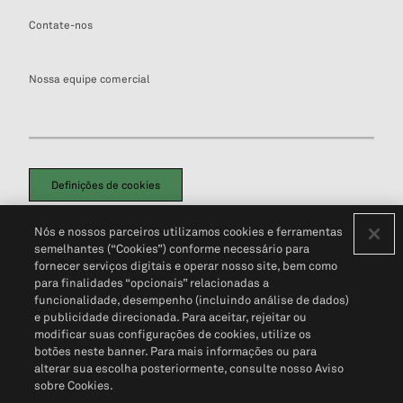
Contate-nos
Nossa equipe comercial
Definições de cookies
Disclaimers Legais
Termos de Uso
Aviso de Cookies
Nós e nossos parceiros utilizamos cookies e ferramentas
Política de Privacidade
Portal de privacidade do cliente (em inglês)
semelhantes (“Cookies”) conforme necessário para
Não Venda Minhas Informações Pessoais
© 2026 S&P Global
fornecer serviços digitais e operar nosso site, bem como
para finalidades “opcionais” relacionadas a
funcionalidade, desempenho (incluindo análise de dados)
e publicidade direcionada. Para aceitar, rejeitar ou
modificar suas configurações de cookies, utilize os
botões neste banner. Para mais informações ou para
alterar sua escolha posteriormente, consulte nosso Aviso
sobre Cookies.