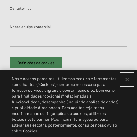
Contate-nos
Nossa equipe comercial
Definições de cookies
Disclaimers Legais
Termos de Uso
Aviso de Cookies
Nós e nossos parceiros utilizamos cookies e ferramentas
Política de Privacidade
Portal de privacidade do cliente (em inglês)
semelhantes (“Cookies”) conforme necessário para
Não Venda Minhas Informações Pessoais
© 2026 S&P Global
fornecer serviços digitais e operar nosso site, bem como
para finalidades “opcionais” relacionadas a
funcionalidade, desempenho (incluindo análise de dados)
e publicidade direcionada. Para aceitar, rejeitar ou
modificar suas configurações de cookies, utilize os
botões neste banner. Para mais informações ou para
alterar sua escolha posteriormente, consulte nosso Aviso
sobre Cookies.