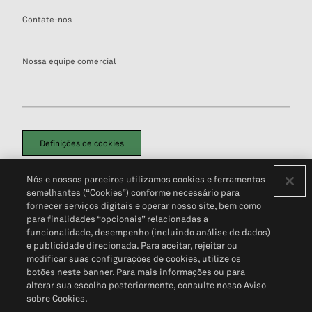
Contate-nos
Nossa equipe comercial
Definições de cookies
Disclaimers Legais
Termos de Uso
Aviso de Cookies
Nós e nossos parceiros utilizamos cookies e ferramentas
Política de Privacidade
Portal de privacidade do cliente (em inglês)
semelhantes (“Cookies”) conforme necessário para
Não Venda Minhas Informações Pessoais
© 2026 S&P Global
fornecer serviços digitais e operar nosso site, bem como
para finalidades “opcionais” relacionadas a
funcionalidade, desempenho (incluindo análise de dados)
e publicidade direcionada. Para aceitar, rejeitar ou
modificar suas configurações de cookies, utilize os
botões neste banner. Para mais informações ou para
alterar sua escolha posteriormente, consulte nosso Aviso
sobre Cookies.