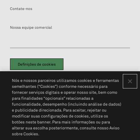
Contate-nos
Nossa equipe comercial
Definições de cookies
Disclaimers Legais
Termos de Uso
Aviso de Cookies
Nós e nossos parceiros utilizamos cookies e ferramentas
Política de Privacidade
Portal de privacidade do cliente (em inglês)
semelhantes (“Cookies”) conforme necessário para
Não Venda Minhas Informações Pessoais
© 2026 S&P Global
fornecer serviços digitais e operar nosso site, bem como
para finalidades “opcionais” relacionadas a
funcionalidade, desempenho (incluindo análise de dados)
e publicidade direcionada. Para aceitar, rejeitar ou
modificar suas configurações de cookies, utilize os
botões neste banner. Para mais informações ou para
alterar sua escolha posteriormente, consulte nosso Aviso
sobre Cookies.