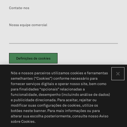
Contate-nos
Nossa equipe comercial
Definições de cookies
Disclaimers Legais
Termos de Uso
Aviso de Cookies
Nós e nossos parceiros utilizamos cookies e ferramentas
Política de Privacidade
Portal de privacidade do cliente (em inglês)
semelhantes (“Cookies”) conforme necessário para
Não Venda Minhas Informações Pessoais
© 2026 S&P Global
fornecer serviços digitais e operar nosso site, bem como
para finalidades “opcionais” relacionadas a
funcionalidade, desempenho (incluindo análise de dados)
e publicidade direcionada. Para aceitar, rejeitar ou
modificar suas configurações de cookies, utilize os
botões neste banner. Para mais informações ou para
alterar sua escolha posteriormente, consulte nosso Aviso
sobre Cookies.