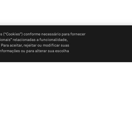
s (“Cookies”) conforme necessário para fornecer
ionais” relacionadas a funcionalidade,
ara aceitar, rejeitar ou modificar suas
informações ou para alterar sua escolha
Siga-nos