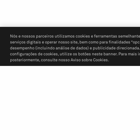
Nós e nossos parceiros utilizamos cookies e ferramentas semelhante
serviços digitais e operar nosso site, bem como para finalidades “opc
desempenho (incluindo análise de dados) e publicidade direcionada. P
configurações de cookies, utilize os botões neste banner. Para mais 
posteriormente, consulte nosso Aviso sobre Cookies.