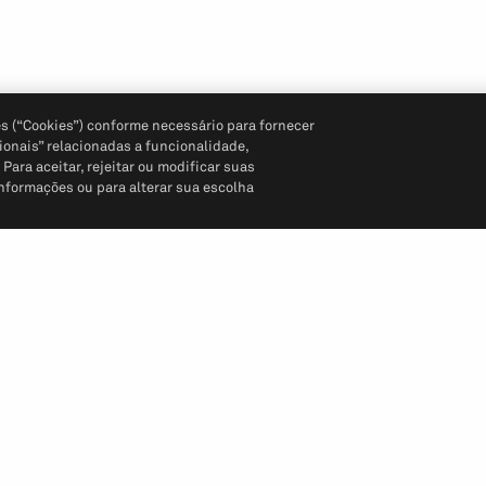
s (“Cookies”) conforme necessário para fornecer
ionais” relacionadas a funcionalidade,
ara aceitar, rejeitar ou modificar suas
informações ou para alterar sua escolha
Siga-nos