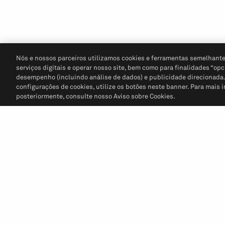
Nós e nossos parceiros utilizamos cookies e ferramentas semelhante
serviços digitais e operar nosso site, bem como para finalidades “opc
desempenho (incluindo análise de dados) e publicidade direcionada. P
configurações de cookies, utilize os botões neste banner. Para mais 
posteriormente, consulte nosso Aviso sobre Cookies.