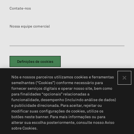
Contate-nos
Nossa equipe comercial
Definições de cookies
Disclaimers Legais
Termos de Uso
Aviso de Cookies
Nós e nossos parceiros utilizamos cookies e ferramentas
Política de Privacidade
Portal de privacidade do cliente (em inglês)
semelhantes (“Cookies”) conforme necessário para
Não Venda Minhas Informações Pessoais
© 2026 S&P Global
fornecer serviços digitais e operar nosso site, bem como
para finalidades “opcionais” relacionadas a
funcionalidade, desempenho (incluindo análise de dados)
e publicidade direcionada. Para aceitar, rejeitar ou
modificar suas configurações de cookies, utilize os
botões neste banner. Para mais informações ou para
alterar sua escolha posteriormente, consulte nosso Aviso
sobre Cookies.