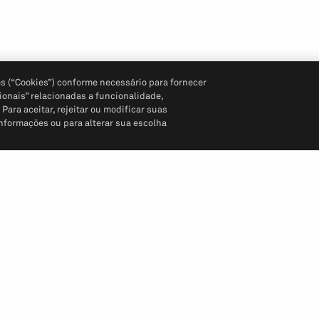
s (“Cookies”) conforme necessário para fornecer
ionais” relacionadas a funcionalidade,
ara aceitar, rejeitar ou modificar suas
informações ou para alterar sua escolha
Siga-nos