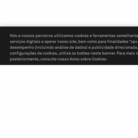
Nós e nossos parceiros utilizamos cookies e ferramentas semelhante
serviços digitais e operar nosso site, bem como para finalidades “opc
desempenho (incluindo análise de dados) e publicidade direcionada. P
configurações de cookies, utilize os botões neste banner. Para mais 
posteriormente, consulte nosso Aviso sobre Cookies.