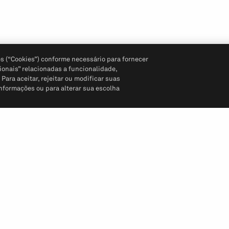
s (“Cookies”) conforme necessário para fornecer
ionais” relacionadas a funcionalidade,
ara aceitar, rejeitar ou modificar suas
informações ou para alterar sua escolha
Siga-nos