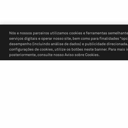
Nós e nossos parceiros utilizamos cookies e ferramentas semelhante
serviços digitais e operar nosso site, bem como para finalidades “opc
desempenho (incluindo análise de dados) e publicidade direcionada. P
configurações de cookies, utilize os botões neste banner. Para mais 
posteriormente, consulte nosso Aviso sobre Cookies.