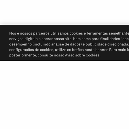
Nós e nossos parceiros utilizamos cookies e ferramentas semelhante
serviços digitais e operar nosso site, bem como para finalidades “opc
desempenho (incluindo análise de dados) e publicidade direcionada. P
configurações de cookies, utilize os botões neste banner. Para mais 
posteriormente, consulte nosso Aviso sobre Cookies.