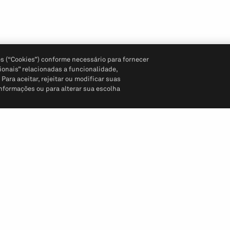
s (“Cookies”) conforme necessário para fornecer
ionais” relacionadas a funcionalidade,
ara aceitar, rejeitar ou modificar suas
informações ou para alterar sua escolha
Siga-nos