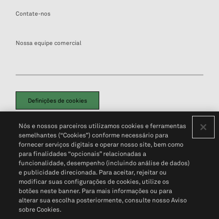
Contate-nos
Nossa equipe comercial
Definições de cookies
Disclaimers Legais
Termos de Uso
Aviso de Cookies
Nós e nossos parceiros utilizamos cookies e ferramentas
Política de Privacidade
Portal de privacidade do cliente (em inglês)
semelhantes (“Cookies”) conforme necessário para
Não Venda Minhas Informações Pessoais
© 2026 S&P Global
fornecer serviços digitais e operar nosso site, bem como
para finalidades “opcionais” relacionadas a
funcionalidade, desempenho (incluindo análise de dados)
e publicidade direcionada. Para aceitar, rejeitar ou
modificar suas configurações de cookies, utilize os
botões neste banner. Para mais informações ou para
alterar sua escolha posteriormente, consulte nosso Aviso
sobre Cookies.