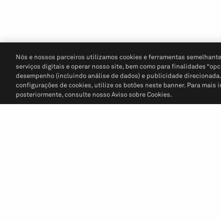
Nós e nossos parceiros utilizamos cookies e ferramentas semelhante
serviços digitais e operar nosso site, bem como para finalidades “opc
desempenho (incluindo análise de dados) e publicidade direcionada. P
configurações de cookies, utilize os botões neste banner. Para mais 
posteriormente, consulte nosso Aviso sobre Cookies.