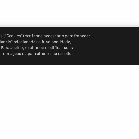
s (“Cookies”) conforme necessário para fornecer
ionais” relacionadas a funcionalidade,
ara aceitar, rejeitar ou modificar suas
informações ou para alterar sua escolha
Siga-nos