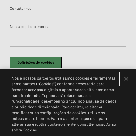
Contate-nos
Nossa equipe comercial
Definições de cookies
Disclaimers Legais
Termos de Uso
Aviso de Cookies
Nós e nossos parceiros utilizamos cookies e ferramentas
Política de Privacidade
Portal de privacidade do cliente (em inglês)
semelhantes (“Cookies”) conforme necessário para
Não Venda Minhas Informações Pessoais
© 2026 S&P Global
fornecer serviços digitais e operar nosso site, bem como
para finalidades “opcionais” relacionadas a
funcionalidade, desempenho (incluindo análise de dados)
e publicidade direcionada. Para aceitar, rejeitar ou
modificar suas configurações de cookies, utilize os
botões neste banner. Para mais informações ou para
alterar sua escolha posteriormente, consulte nosso Aviso
sobre Cookies.