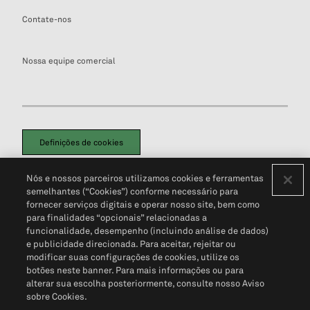
Contate-nos
Nossa equipe comercial
Definições de cookies
Disclaimers Legais
Termos de Uso
Aviso de Cookies
Nós e nossos parceiros utilizamos cookies e ferramentas
Política de Privacidade
Portal de privacidade do cliente (em inglês)
semelhantes (“Cookies”) conforme necessário para
Não Venda Minhas Informações Pessoais
© 2026 S&P Global
fornecer serviços digitais e operar nosso site, bem como
para finalidades “opcionais” relacionadas a
funcionalidade, desempenho (incluindo análise de dados)
e publicidade direcionada. Para aceitar, rejeitar ou
modificar suas configurações de cookies, utilize os
botões neste banner. Para mais informações ou para
alterar sua escolha posteriormente, consulte nosso Aviso
sobre Cookies.