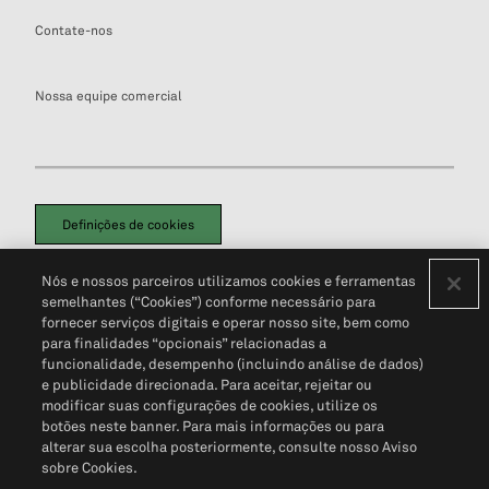
Contate-nos
Nossa equipe comercial
Definições de cookies
Disclaimers Legais
Termos de Uso
Aviso de Cookies
Nós e nossos parceiros utilizamos cookies e ferramentas
Política de Privacidade
Portal de privacidade do cliente (em inglês)
semelhantes (“Cookies”) conforme necessário para
Não Venda Minhas Informações Pessoais
© 2026 S&P Global
fornecer serviços digitais e operar nosso site, bem como
para finalidades “opcionais” relacionadas a
funcionalidade, desempenho (incluindo análise de dados)
e publicidade direcionada. Para aceitar, rejeitar ou
modificar suas configurações de cookies, utilize os
botões neste banner. Para mais informações ou para
alterar sua escolha posteriormente, consulte nosso Aviso
sobre Cookies.