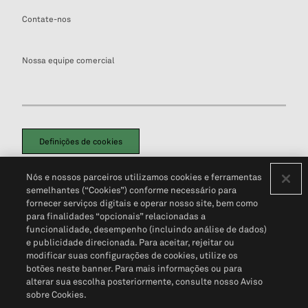
Contate-nos
Nossa equipe comercial
Definições de cookies
Disclaimers Legais
Termos de Uso
Aviso de Cookies
Nós e nossos parceiros utilizamos cookies e ferramentas
Política de Privacidade
Portal de privacidade do cliente (em inglês)
semelhantes (“Cookies”) conforme necessário para
Não Venda Minhas Informações Pessoais
© 2026 S&P Global
fornecer serviços digitais e operar nosso site, bem como
para finalidades “opcionais” relacionadas a
funcionalidade, desempenho (incluindo análise de dados)
e publicidade direcionada. Para aceitar, rejeitar ou
modificar suas configurações de cookies, utilize os
botões neste banner. Para mais informações ou para
alterar sua escolha posteriormente, consulte nosso Aviso
sobre Cookies.