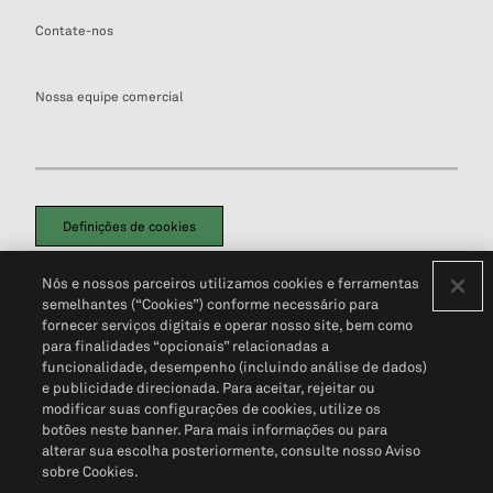
Contate-nos
Nossa equipe comercial
Definições de cookies
Disclaimers Legais
Termos de Uso
Aviso de Cookies
Nós e nossos parceiros utilizamos cookies e ferramentas
Política de Privacidade
Portal de privacidade do cliente (em inglês)
semelhantes (“Cookies”) conforme necessário para
Não Venda Minhas Informações Pessoais
© 2026 S&P Global
fornecer serviços digitais e operar nosso site, bem como
para finalidades “opcionais” relacionadas a
funcionalidade, desempenho (incluindo análise de dados)
e publicidade direcionada. Para aceitar, rejeitar ou
modificar suas configurações de cookies, utilize os
botões neste banner. Para mais informações ou para
alterar sua escolha posteriormente, consulte nosso Aviso
sobre Cookies.