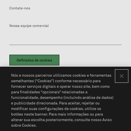
Contate-nos
Nossa equipe comercial
Definições de cookies
Disclaimers Legais
Termos de Uso
Aviso de Cookies
Nós e nossos parceiros utilizamos cookies e ferramentas
Política de Privacidade
Portal de privacidade do cliente (em inglês)
semelhantes (“Cookies”) conforme necessário para
Não Venda Minhas Informações Pessoais
© 2026 S&P Global
fornecer serviços digitais e operar nosso site, bem como
para finalidades “opcionais” relacionadas a
funcionalidade, desempenho (incluindo análise de dados)
e publicidade direcionada. Para aceitar, rejeitar ou
modificar suas configurações de cookies, utilize os
botões neste banner. Para mais informações ou para
alterar sua escolha posteriormente, consulte nosso Aviso
sobre Cookies.