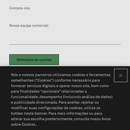
Contate-nos
Nossa equipe comercial
Definições de cookies
Disclaimers Legais
Termos de Uso
Aviso de Cookies
Nós e nossos parceiros utilizamos cookies e ferramentas
Política de Privacidade
Portal de privacidade do cliente (em inglês)
semelhantes (“Cookies”) conforme necessário para
Não Venda Minhas Informações Pessoais
© 2026 S&P Global
fornecer serviços digitais e operar nosso site, bem como
para finalidades “opcionais” relacionadas a
funcionalidade, desempenho (incluindo análise de dados)
e publicidade direcionada. Para aceitar, rejeitar ou
modificar suas configurações de cookies, utilize os
botões neste banner. Para mais informações ou para
alterar sua escolha posteriormente, consulte nosso Aviso
sobre Cookies.